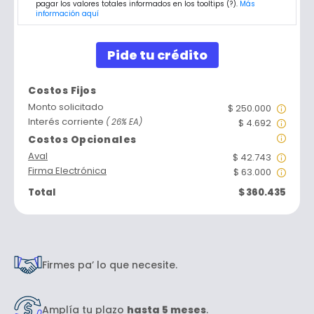
pagar los valores totales informados en los tooltips (?).
Más
información aquí
Pide tu crédito
Costos Fijos
Si es 
Monto solicitado
$ 250.000
El int
Interés corriente
( 26% EA)
$ 4.692
El Ava
Costos Opcionales
Para e
Aval
$ 42.743
Este s
Firma Electrónica
$ 63.000
Total
$
360.435
Firmes pa’ lo que necesite.
Amplía tu plazo
hasta 5 meses
.