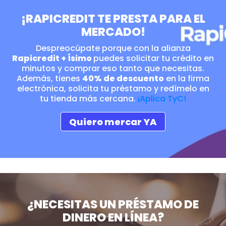
¡RAPICREDIT TE PRESTA PARA EL
MERCADO!
Despreocúpate porque con la alianza
Rapicredit + Ísimo
puedes solicitar tu crédito en
minutos y comprar eso tanto que necesitas.
Además, tienes
40% de descuento
en la firma
electrónica, solicita tu préstamo y redímelo en
tu tienda más cercana.
¡Aplica TyC!
Quiero mercar YA
¿NECESITAS UN PRÉSTAMO DE
DINERO EN LÍNEA?