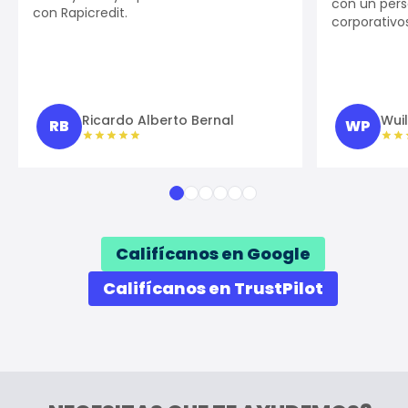
con un pers
con Rapicredit.
corporativo
Ricardo Alberto Bernal
Wui
RB
WP
Califícanos en Google
Califícanos en TrustPilot