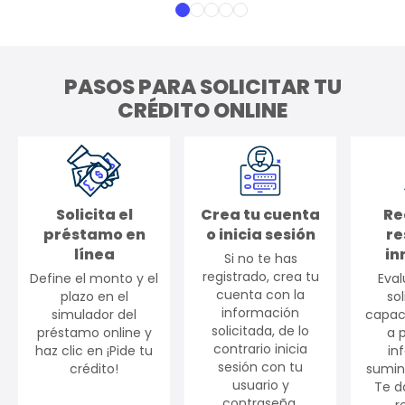
PASOS PARA SOLICITAR TU
CRÉDITO ONLINE
Solicita el
Crea tu cuenta
Re
préstamo en
o inicia sesión
re
línea
in
Si no te has
registrado, crea tu
Define el monto y el
Eva
cuenta con la
plazo en el
sol
información
simulador del
capac
solicitada, de lo
préstamo online y
a p
contrario inicia
haz clic en ¡Pide tu
in
sesión con tu
crédito!
sumini
usuario y
Te d
contraseña.
r