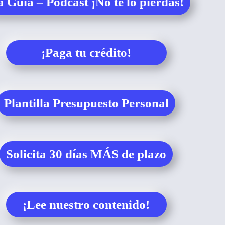
 Guía – Podcast ¡No te lo pierdas!
¡Paga tu crédito!
Plantilla Presupuesto Personal
Solicita 30 días MÁS de plazo
¡Lee nuestro contenido!