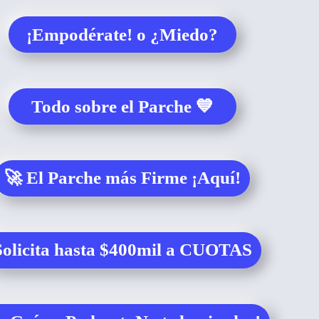
¡Empodérate! o ¿Miedo?
Todo sobre el Parche 💙
🚀 El Parche más Firme ¡Aquí!
Solicita hasta $400mil a CUOTAS