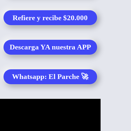
Refiere y recibe $20.000
Descarga YA nuestra APP
Whatsapp: El Parche 🚀