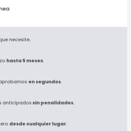
ínea
 que necesite.
azo
hasta 5 meses
.
 aprobamos
en segundos
.
s anticipados
sin penalidades
.
inero
desde cualquier lugar
.