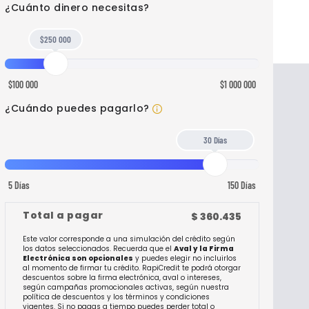
¿Cuánto dinero necesitas?
$250 000
$100 000
$1 000 000
Tu plazo será de hasta 30
¿Cuándo puedes pagarlo?
30 Días
5 Días
150 Días
Total a pagar
$
360.435
Este valor corresponde a una simulación del crédito según
los datos seleccionados. Recuerda que el
Aval y la Firma
Electrónica son opcionales
y puedes elegir no incluirlos
al momento de firmar tu crédito. RapiCredit te podrá otorgar
descuentos sobre la firma electrónica, aval o intereses,
según campañas promocionales activas, según nuestra
política de descuentos y los términos y condiciones
vigentes. Si no pagas a tiempo puedes perder total o