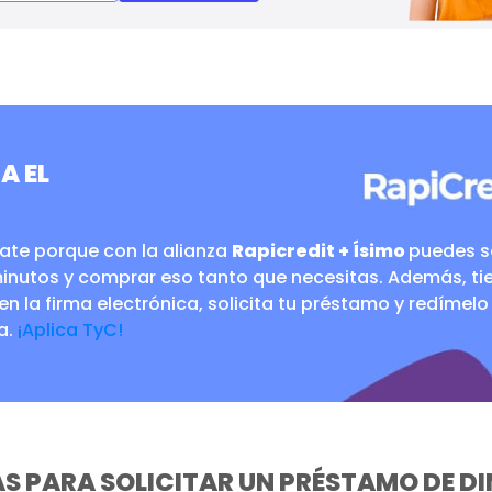
A EL
te porque con la alianza
Rapicredit + Ísimo
puedes so
minutos y comprar eso tanto que necesitas. Además, t
en la firma electrónica, solicita tu préstamo y redímelo
a.
¡Aplica TyC!
S PARA SOLICITAR UN PRÉSTAMO DE DI