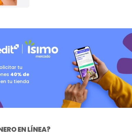
licitar tu
ienes
40% de
 en tu tienda
NERO EN LÍNEA?