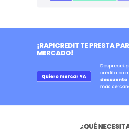
¡RAPICREDIT TE PRESTA PAR
MERCADO!
Despreocúpa
crédito en 
Quiero mercar YA
descuento
más cercan
¿QUÉ NECESITA