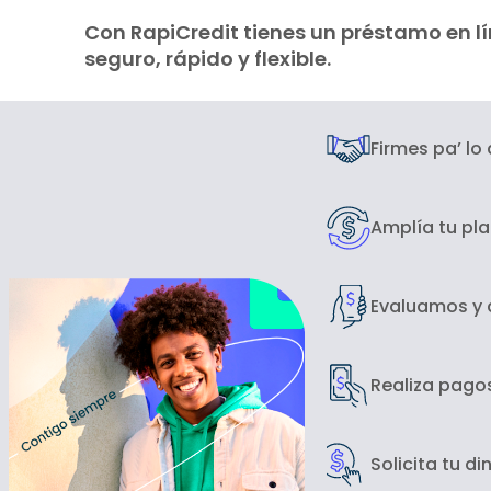
Con RapiCredit tienes un préstamo en l
seguro, rápido y flexible.
Firmes pa’ lo
Amplía tu pl
Evaluamos y
Realiza pago
Solicita tu d