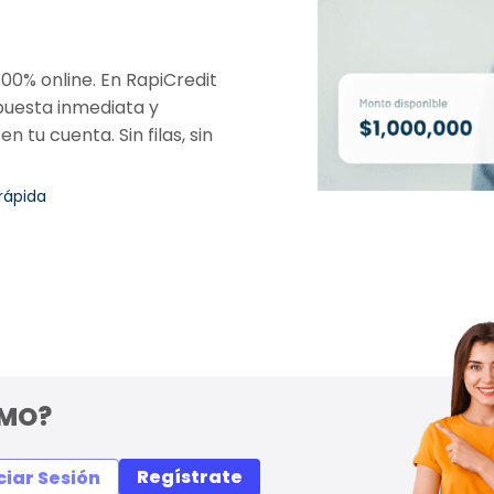
0% online. En RapiCredit
spuesta inmediata y
tu cuenta. Sin filas, sin
rápida
AMO?
Regístrate
ciar Sesión