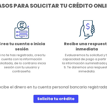
ASOS PARA SOLICITAR TU CRÉDITO ONLI
Crea tu cuenta o inicia
Recibe una respues
sesión
inmediata
i no te has registrado, crea tu
Evaluaremos tu solicitud y 
cuenta con la información
capacidad de pago a partir
olicitada, de lo contrario inicia
la información suministrada 
sesión con tu usuario y
ti. Te daremos una respues
contraseña.
inmediata.
 recibe el dinero en tu cuenta personal bancaria registrad
Solicita tu crédito