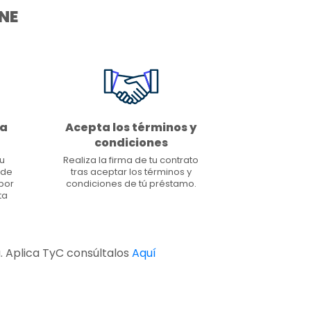
NE
ta
Acepta los términos y
condiciones
tu
Realiza la firma de tu contrato
 de
tras aceptar los términos y
por
condiciones de tú préstamo.
ta
a. Aplica TyC consúltalos
Aquí