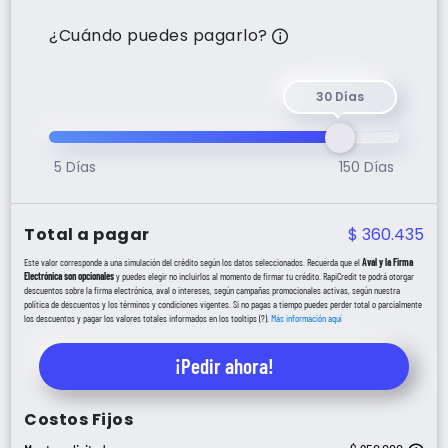
Tu plazo será de h
¿Cuándo puedes pagarlo?
30 Días
5 Días
150 Días
Total a pagar
$
360.435
Este valor corresponde a una simulación del crédito según los datos seleccionados. Recuerda que el
Aval y la Firma
Electrónica son opcionales
y puedes elegir no incluirlos al momento de firmar tu crédito. RapiCredit te podrá otorgar
descuentos sobre la firma electrónica, aval o intereses, según campañas promocionales activas, según nuestra
política de descuentos y los términos y condiciones vigentes. Si no pagas a tiempo puedes perder total o parcialmente
los descuentos y pagar los valores totales informados en los tooltips (?).
Más información aquí
¡Pedir ahora!
Costos Fijos