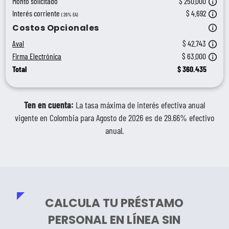
Si e
Monto solicitado
$ 250.000
El i
Interés corriente
$ 4.692
( 26% EA)
El A
Costos Opcionales
Para
Aval
$ 42.743
Este
Firma Electrónica
$ 63.000
Total
$
360.435
Ten en cuenta:
La tasa máxima de interés efectiva anual
vigente en Colombia para Agosto de 2026 es de 29.66% efectivo
anual.
CALCULA TU PRÉSTAMO
PERSONAL EN LÍNEA SIN