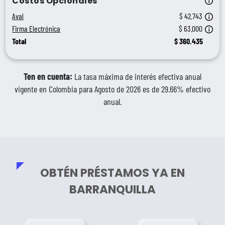
Costos Opcionales
Para
Aval
$ 42.743
Este
Firma Electrónica
$ 63.000
Total
$
360.435
Ten en cuenta:
La tasa máxima de interés efectiva anual
vigente en Colombia para Agosto de 2026 es de 29.66% efectivo
anual.
OBTÉN PRÉSTAMOS YA EN
BARRANQUILLA