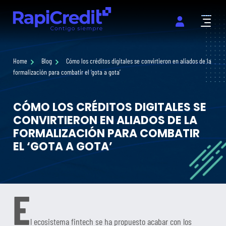
Abrir m
Home
Blog
Cómo los créditos digitales se convirtieron en aliados de la
formalización para combatir el ‘gota a gota’
CÓMO LOS CRÉDITOS DIGITALES SE
CONVIRTIERON EN ALIADOS DE LA
FORMALIZACIÓN PARA COMBATIR
EL ‘GOTA A GOTA’
E
l ecosistema fintech se ha propuesto acabar con los