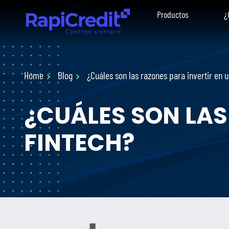
Productos
¿
Home
Blog
¿Cuáles son las razones para invertir en 
¿CUÁLES SON LAS
FINTECH?