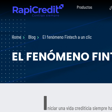
Productos
¿
Home
Blog
El fenómeno Fintech a un clic
EL FENÓMENO FIN
I
niciar una vida crediticia siempre h