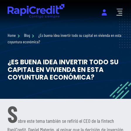
Abrir m
Home
Blog
¿Es buena idea invertir todo su capital en vivienda en esta
coyuntura económica?
¿ES BUENA IDEA INVERTIR TODO SU
CAPITAL EN VIVIENDA EN ESTA
COYUNTURA ECONÓMICA?
S
obre este tema también se refirió el CEO de la fintech
RapiCredit, Daniel Materón, al opinar que la decisión de inversión