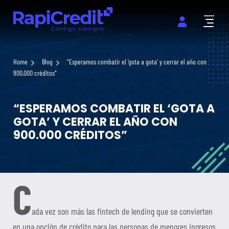
Abrir m
Home
Blog
“Esperamos combatir el ‘gota a gota’ y cerrar el año con
900.000 créditos”
“ESPERAMOS COMBATIR EL ‘GOTA A
GOTA’ Y CERRAR EL AÑO CON
900.000 CRÉDITOS”
C
ada vez son más las fintech de lending que se convierten
en una opción de crédito para las personas de menores ingresos