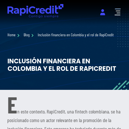
Abrir m
Home
Blog
Inclusión financiera en Colombia y el rol de RapiCredit
INCLUSIÓN FINANCIERA EN
COLOMBIA Y EL ROL DE RAPICREDIT
E
n este contexto, RapiCredit, una fintech colombiana, se ha
posicionado como un actor relevante en la promoción de la
inclusión financiera. Esta empresa ha trabajado durante más de