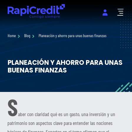
Abrir m
Home
Blog
Planeación y ahorro para unas buenas finanzas
PLANEACIÓN Y AHORRO PARA UNAS
BUENAS FINANZAS
S
aber con claridad qué es un gasto, una inversión y un
patrimonio son aspectos clave para entender las nociones
básicas de finanzas. Expertos en el tema afirman que el