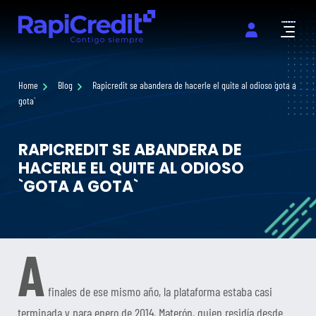
Abrir m
Home
Blog
Rapicredit se abandera de hacerle el quite al odioso `gota a
gota`
RAPICREDIT SE ABANDERA DE
HACERLE EL QUITE AL ODIOSO
`GOTA A GOTA`
A
finales de ese mismo año, la plataforma estaba casi
terminada y para enero de 2014, Materón, quien residía desde