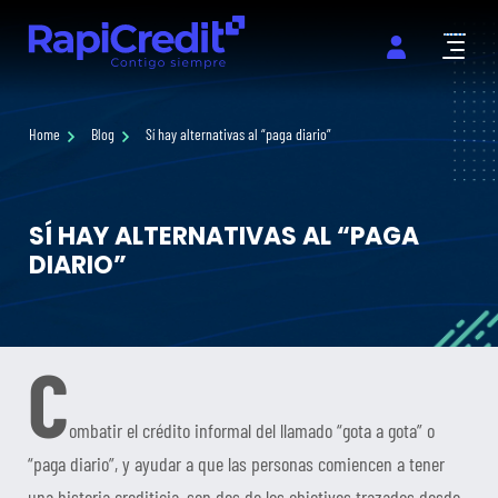
Abrir m
Home
Blog
Sí hay alternativas al “paga diario”
SÍ HAY ALTERNATIVAS AL “PAGA
DIARIO”
C
ombatir el crédito informal del llamado “gota a gota” o
“paga diario”, y ayudar a que las personas comiencen a tener
una historia crediticia, son dos de los objetivos trazados desde