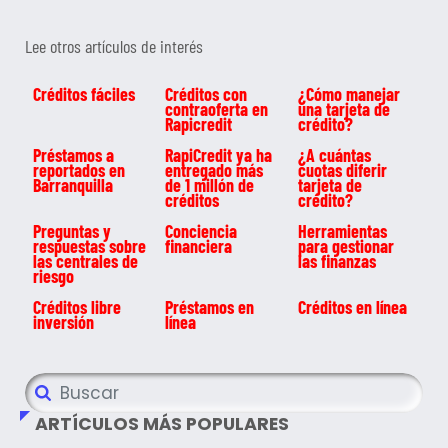
Lee otros artículos de interés
Créditos fáciles
Créditos con
¿Cómo manejar
contraoferta en
una tarjeta de
Rapicredit
crédito?
Préstamos a
RapiCredit ya ha
¿A cuántas
reportados en
entregado más
cuotas diferir
Barranquilla
de 1 millón de
tarjeta de
créditos
crédito?
Preguntas y
Conciencia
Herramientas
respuestas sobre
financiera
para gestionar
las centrales de
las finanzas
riesgo
Créditos libre
Préstamos en
Créditos en línea
inversión
línea
ARTÍCULOS MÁS POPULARES