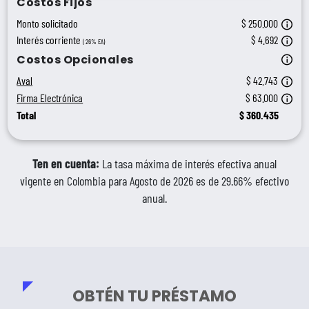
Costos Fijos
Si e
Monto solicitado
$ 250.000
El i
Interés corriente
$ 4.692
( 26% EA)
El A
Costos Opcionales
Para
Aval
$ 42.743
Este
Firma Electrónica
$ 63.000
Total
$
360.435
Ten en cuenta:
La tasa máxima de interés efectiva anual
vigente en Colombia para Agosto de 2026 es de 29.66% efectivo
anual.
OBTÉN TU PRÉSTAMO