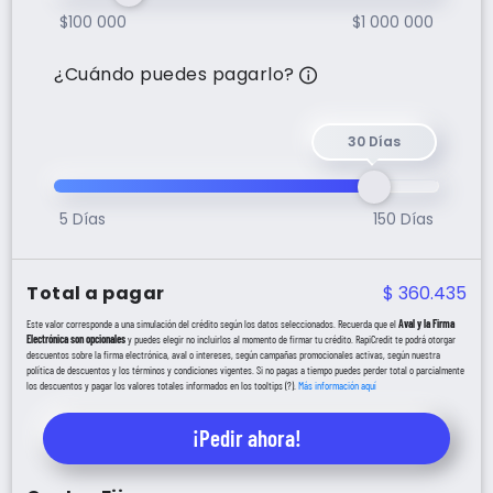
$100 000
$1 000 000
Tu plazo será de h
¿Cuándo puedes pagarlo?
30 Días
5 Días
150 Días
Total a pagar
$
360.435
Este valor corresponde a una simulación del crédito según los datos seleccionados. Recuerda que el
Aval y la Firma
Electrónica son opcionales
y puedes elegir no incluirlos al momento de firmar tu crédito. RapiCredit te podrá otorgar
descuentos sobre la firma electrónica, aval o intereses, según campañas promocionales activas, según nuestra
política de descuentos y los términos y condiciones vigentes. Si no pagas a tiempo puedes perder total o parcialmente
los descuentos y pagar los valores totales informados en los tooltips (?).
Más información aquí
¡Pedir ahora!