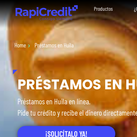
Productos
¿
Home
Préstamos en Huila
PRÉSTAMOS EN H
Préstamos en Huila en línea.
Pide tu crédito y recibe el dinero directament
¡SOLICÍTALO YA!