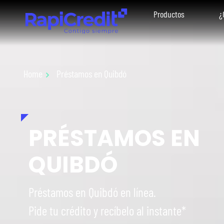
Productos
¿
Home
Préstamos en Quibdó
PRÉSTAMOS EN
QUIBDÓ
Préstamos en Quibdó en línea.
Pide tu crédito y recíbelo al instante*